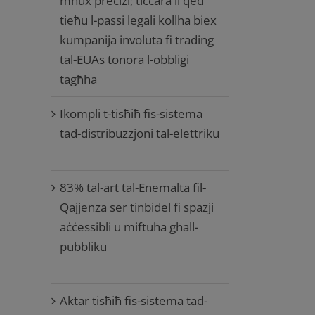
mhux preċiżi; tiċċara li qed
tieħu l-passi legali kollha biex
kumpanija involuta fi trading
tal-EUAs tonora l-obbligi
tagħha
Ikompli t-tisħiħ fis-sistema
tad-distribuzzjoni tal-elettriku
83% tal-art tal-Enemalta fil-
Qajjenza ser tinbidel fi spazji
aċċessibli u miftuħa għall-
pubbliku
Aktar tisħiħ fis-sistema tad-