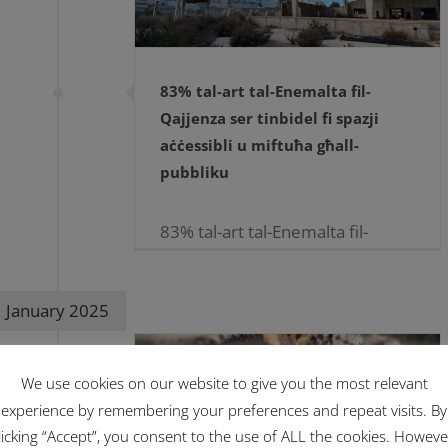
83% tal-art tal-Enemalta fil-
Qajjenza ser tinbidel fi spazji
aċċessibli u miftuħa għall-
pubbliku
83% tal-art tal-Enemalta fil-
Qajjenza ser tinbidel fi spazji
aċċessibli u miftuħa għall-
January 2025
pubbliku 05.02.2025 83% ta’ l-
art industrijali tal-Enemalta fil-
Qajjenza ser tinbidel fi spazji
We use cookies on our website to give you the most relevant
miftuħa u aċċessibbli
experience by remembering your preferences and repeat visits. By
għallpubbliku. Dan [...]
licking “Accept”, you consent to the use of ALL the cookies. Howeve