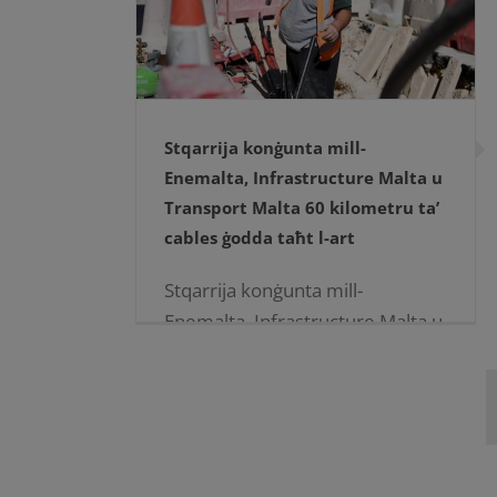
Stqarrija konġunta mill-
Enemalta, Infrastructure Malta u
Transport Malta 60 kilometru ta’
cables ġodda taħt l-art
Stqarrija konġunta mill-
Enemalta, Infrastructure Malta u
Transport Malta 60 kilometru ta’
cables ġodda taħt l-art
19.12.2024 […]