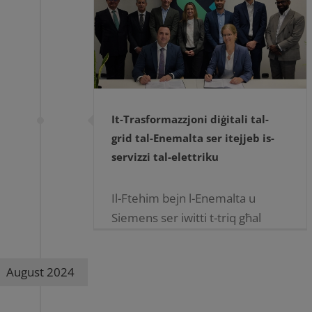
It-Trasformazzjoni diġitali tal-
grid tal-Enemalta ser itejjeb is-
servizzi tal-elettriku
Il-Ftehim bejn l-Enemalta u
Siemens ser iwitti t-triq għal
proġett pilota li ser jibda fil-
ġimgħat li ġejjin. L-Enemalta
August 2024
mgħammra sabiex tkompli
tavvanza t-teknoloġija tal-grid