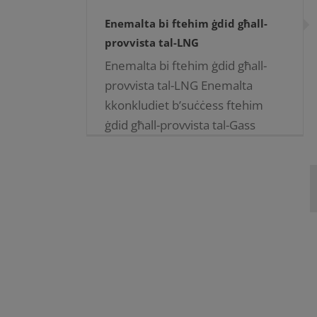
Enemalta bi ftehim ġdid għall-
provvista tal-LNG
Enemalta bi ftehim ġdid għall-
provvista tal-LNG Enemalta
kkonkludiet b’suċċess ftehim
ġdid għall-provvista tal-Gass
Naturali Likwifikat (LNG) ma’ BP,
li se jiżgura l-provvista tal-LNG
sal-aħħar ta’ Mejju 2027. Il-
ftehim ingħalaq proċess [...]