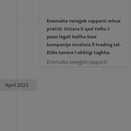
Enemalta twieġeb rapporti mhux
preċiżi; tiċċara li qed tieħu l-
passi legali kollha biex
kumpanija involuta fi trading tal-
EUAs tonora l-obbligi tagħha
Enemalta twieġeb rapporti
mhux preċiżi; tiċċara li qed tieħu
l-passi legali kollha biex
April 2025
kumpanija involuta fi trading tal-
EUAs tonora l-obbligi tagħha
Enemalta tikkjarifika rapport fil-
midja li jirrigwarda każ li nqala’
[...]