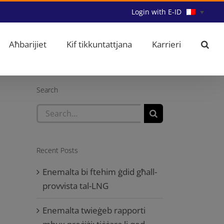
Login with E-ID
Aħbarijiet
Kif tikkuntattjana
Karrieri
Search
Search
for:
Recent Posts
Enemalta bi ftehim ġdid għall-
provvista tal-LNG
Enemalta twieġeb rapporti