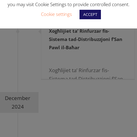
you may visit Cookie Settings to provide controlled consent.
Cookie settings
ACCEPT
Xogħlijiet ta’ Rinfurzar fis-
Sistema tad-Distribuzzjoni f’San
Pawl il-Baħar
Xogħlijiet ta’ Rinfurzar fis-
Sistema tad-Distribuzzjoni f’San
Pawl il-Baħar 09.01.2025 […]
December
2024