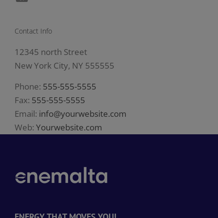
Contact Info
12345 north Street
New York City, NY 555555
Phone:
555-555-5555
Fax:
555-555-5555
Email:
info@yourwebsite.com
Web:
Yourwebsite.com
ENERGY THAT MOVES YOU!