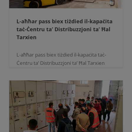
L-aħħar pass biex tiżdied il-kapaċita
taċ-Ċentru ta’ Distribuzzjoni ta’ Ħal
Tarxien
L-aħħar pass biex tiżdied il-kapaċita taċ-
Ċentru ta’ Distribuzzjoni ta’ Ħal Tarxien
09.03.2022 Wasal it-tielet u l-aħħar
transformer ġdid għaċ-Ċentru ta’
Distribuzzjoni ta' Ħal Tarxien. Bħalissa l-
ħaddiema tal-Enemalta qegħdin jinstallaw u
[...]