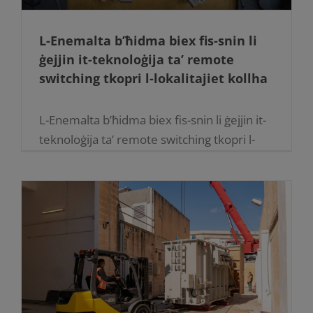
L-Enemalta b’ħidma biex fis-snin li
ġejjin it-teknoloġija ta’ remote
switching tkopri l-lokalitajiet kollha
L-Enemalta b’ħidma biex fis-snin li ġejjin it-
teknoloġija ta’ remote switching tkopri l-
lokalitajiet kollha 14.03.2022 Is-substations
tal-Enemalta huma konnessi f’forma ta’
ċirkwit, sabiex jekk tinqala ħsara li taffettwa
numru ta’ [...]