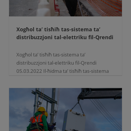
Xogħol ta’ tisħiħ tas-sistema ta’
distribuzzjoni tal-elettriku fil-Qrendi
Xogħol ta’ tisħiħ tas-sistema ta’
distribuzzjoni tal-elettriku fil-Qrendi
05.03.2022 Il-ħidma ta’ tisħiħ tas-sistema
ta’ distribuzzjoni tal-elettriku għaddejja
f’diversi lokalitajiet, fosthom fil-Qrendi fejn
żdied feeder cable li jieħu l-provvista' tal-
elettriku mis-substation [...]