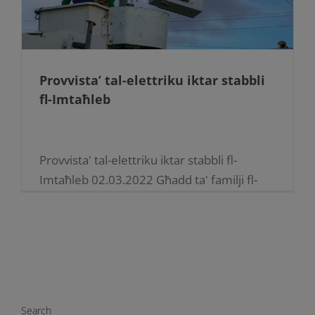
Provvista’ tal-elettriku iktar stabbli
fl-Imtaħleb
Provvista' tal-elettriku iktar stabbli fl-
Imtaħleb 02.03.2022 Għadd ta' familji fl-
Imtaħleb qegħdin igawdu minn provvista'
tal-elettriku iktar stabbli hekk kif ġie
installat Line Voltage Regulator (LVR).
F'diversi lokalitajiet madwar Malta u [...]
Search