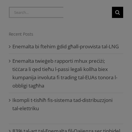
Search
for:
Recent Posts
Enemalta bi ftehim ġdid għall-provvista tal-LNG
Enemalta twieġeb rapporti mhux preċiżi;
tiċċara li qed tieħu l-passi legali kollha biex
kumpanija involuta fi trading tal-EUAs tonora l-
obbligi tagħha
Ikompli t-tisħiħ fis-sistema tad-distribuzzjoni
tal-elettriku
83% tal-art tal-Enemalta fil-Qajjenza ser tinbidel