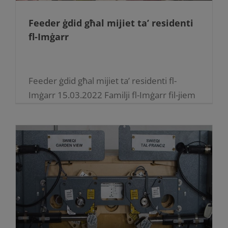
Feeder ġdid għal mijiet ta’ residenti
fl-Imġarr
Feeder ġdid għal mijiet ta’ residenti fl-
Imġarr 15.03.2022 Familji fl-Imġarr fil-jiem
li ġejjin ser igawdu minn provvista tal-
elettriku aktar stabbli wara li l-ġimgħa d-
dieħla l-Enemalta tlesti x-xogħol fuq
proġett [...]