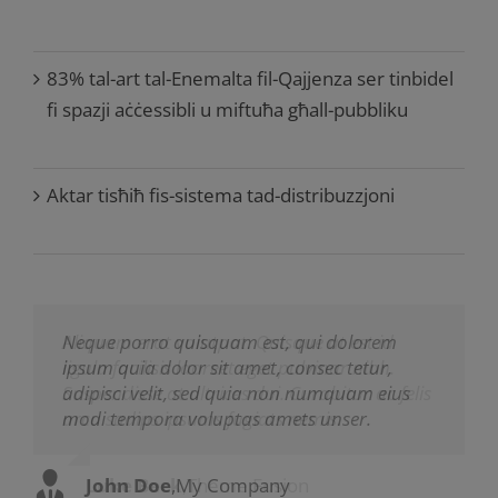
83% tal-art tal-Enemalta fil-Qajjenza ser tinbidel
fi spazji aċċessibli u miftuħa għall-pubbliku
Aktar tisħiħ fis-sistema tad-distribuzzjoni
Neque porro quisquam est, qui dolorem
Aliquam erat volutpat. Quisque at est id
ipsum quia dolor sit amet, consec tetur,
ligula facilisis laoreet eget pulvinar nibh.
adipisci velit, sed quia non numquam eius
Suspendisse at ultrices dui. Curabitur ac felis
modi tempora voluptas amets unser.
arcu sadips ipsums fugiats nemis.
John Doe
Luke Beck
,
My Company
,
Theme Fusion