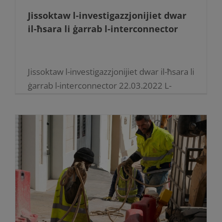
Jissoktaw l-investigazzjonijiet dwar
il-ħsara li ġarrab l-interconnector
Jissoktaw l-investigazzjonijiet dwar il-ħsara li
ġarrab l-interconnector 22.03.2022 L-
Enemalta qegħda tissokta bl-
investigazzjonijiet dwar il-ħsara li ġarrab l-
interconnector bl-ankra tal-vapur Chem P.
L-ewwel spezzjoni mill-għaddasa uriet li l-
interconnector intlaqat mill-ankra fl-
inċident li [...]