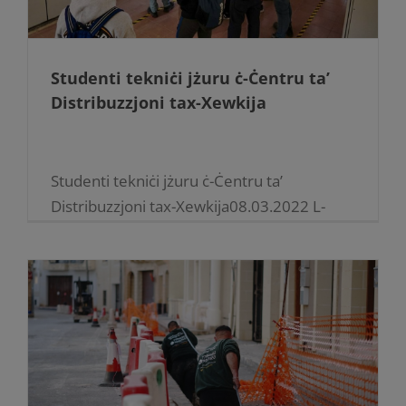
Studenti tekniċi jżuru ċ-Ċentru ta’
Distribuzzjoni tax-Xewkija
Studenti tekniċi jżuru ċ-Ċentru ta’
Distribuzzjoni tax-Xewkija08.03.2022 L-
Enemalta tiftaħ il-faċilitajiet tagħha għal
żjajjar edukattivi għall-istudenti tal-MCAST.
Grupp ta’ studenti tal-MCAST t’Għawdex
flimkien mal-lectures Għawdxin u oħrajn
mill-Iżvezja, li kienu Malta bħala [...]