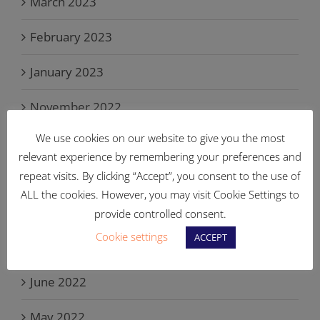
March 2023
February 2023
January 2023
November 2022
We use cookies on our website to give you the most
October 2022
relevant experience by remembering your preferences and
repeat visits. By clicking “Accept”, you consent to the use of
September 2022
ALL the cookies. However, you may visit Cookie Settings to
August 2022
provide controlled consent.
Cookie settings
ACCEPT
July 2022
June 2022
May 2022