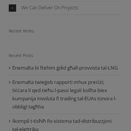
We Can Deliver On Projects
Recent Works
Recent Posts
Enemalta bi ftehim ġdid għall-provvista tal-LNG
Enemalta twieġeb rapporti mhux preċiżi;
tiċċara li qed tieħu l-passi legali kollha biex
kumpanija involuta fi trading tal-EUAs tonora l-
obbligi tagħha
Ikompli t-tisħiħ fis-sistema tad-distribuzzjoni
tal-elettriku