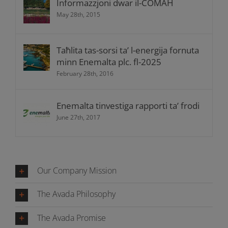
Informazzjoni dwar il-COMAH
May 28th, 2015
Taħlita tas-sorsi ta’ l-energija fornuta
minn Enemalta plc. fl-2025
February 28th, 2016
Enemalta tinvestiga rapporti ta’ frodi
June 27th, 2017
Our Company Mission
The Avada Philosophy
The Avada Promise