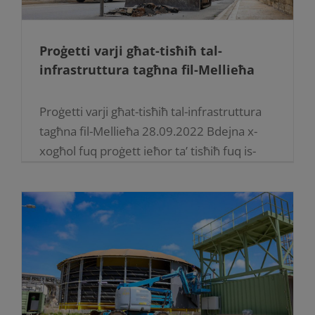
Proġetti varji għat-tisħiħ tal-
infrastruttura tagħna fil-Mellieħa
Proġetti varji għat-tisħiħ tal-infrastruttura
tagħna fil-Mellieħa 28.09.2022 Bdejna x-
xogħol fuq proġett ieħor ta’ tisħiħ fuq is-
sistema tal-vultaġġ medju fil-Mellieħa bħala
parti mill-pjan tagħna għat-titjib fis-sistema
tad-distribuzzjoni tal-elettriku. B’dan il-
proġett qegħdin inpoġġu [...]