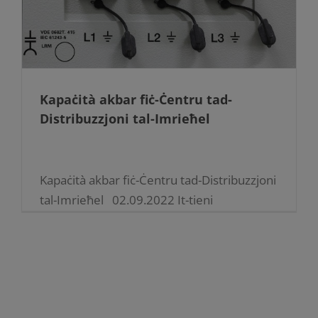
Kapaċità akbar fiċ-Ċentru tad-
Distribuzzjoni tal-Imrieħel
Kapaċità akbar fiċ-Ċentru tad-Distribuzzjoni
tal-Imrieħel 02.09.2022 It-tieni
transformer fiċ-Ċentru tad-Distribuzzjoni
tal-Imrieħel għadu kif tqabbad mal-grid
nazzjonali tal-elettriku. Dan wara li fl-aħħar
ġimghat transformer ġdid b’kapaċità ta’
15/22.5MVA ġie [...]