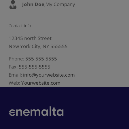
John Doe
Luke Beck
,
My Company
,
Theme Fusion
Contact Info
12345 north Street
New York City, NY 555555
Phone:
555-555-5555
Fax:
555-555-5555
Email:
info@yourwebsite.com
Web:
Yourwebsite.com