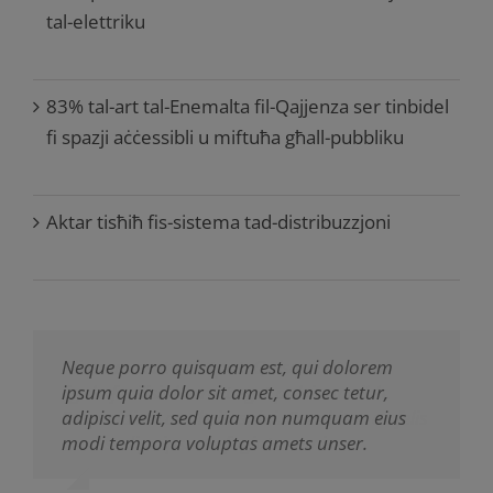
tal-elettriku
83% tal-art tal-Enemalta fil-Qajjenza ser tinbidel
fi spazji aċċessibli u miftuħa għall-pubbliku
Aktar tisħiħ fis-sistema tad-distribuzzjoni
Neque porro quisquam est, qui dolorem
Aliquam erat volutpat. Quisque at est id
ipsum quia dolor sit amet, consec tetur,
ligula facilisis laoreet eget pulvinar nibh.
adipisci velit, sed quia non numquam eius
Suspendisse at ultrices dui. Curabitur ac felis
modi tempora voluptas amets unser.
arcu sadips ipsums fugiats nemis.