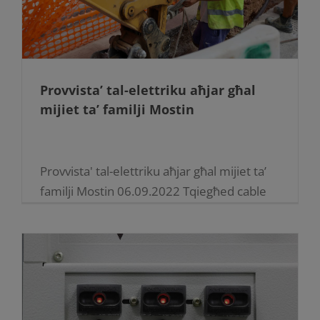
Provvista’ tal-elettriku aħjar għal
mijiet ta’ familji Mostin
Provvista' tal-elettriku aħjar għal mijiet ta’
familji Mostin 06.09.2022 Tqiegħed cable
taħt l-art li ser isaħħah l-provvista tal-
elettriku fl-inħawi ta’ Triq Wied il-Għasel.
B’dan l-investiment ta’ 9️5 elf ewro [...]