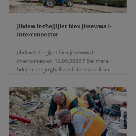
Jibdew it-tħejjijiet biex jissewwa l-
interconnector
Jibdew it-tħejjijiet biex jissewwa l-
interconnector. 16.09.2022 F'Delimara
bdejna nħejju għall-wasla tal-vapur li ser
jagħmel it-tiswijet tal-interconnector, wara
l-ħsara li ġarrab f’Marzu li għadda b'ankra
tat-tanker CHEM P f'Marzu l'għadda.L-
ewwel pass titneħħa [...]