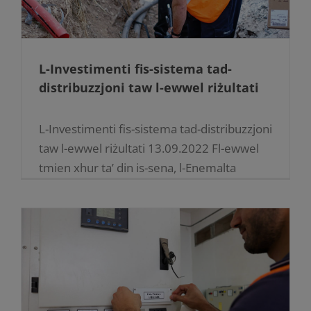
L-Investimenti fis-sistema tad-
distribuzzjoni taw l-ewwel riżultati
L-Investimenti fis-sistema tad-distribuzzjoni
taw l-ewwel riżultati 13.09.2022 Fl-ewwel
tmien xhur ta’ din is-sena, l-Enemalta
nvestiet aktar minn 11-il miljun mill-15-il-
miljun ewro allokati din is-sena għat-tisħiħ
tas-sistema tad-distribuzzjoni tal-elettriku.
Waqt [...]