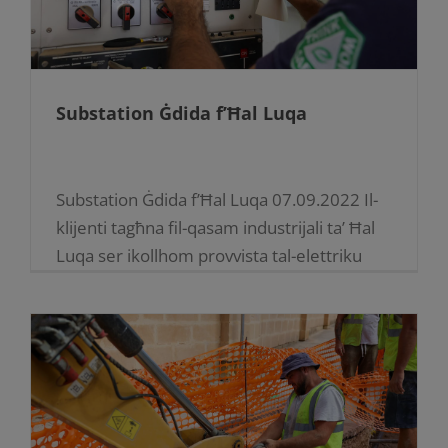
Substation Ġdida f’Ħal Luqa
Substation Ġdida f’Ħal Luqa 07.09.2022 Il-
klijenti tagħna fil-qasam industrijali ta’ Ħal
Luqa ser ikollhom provvista tal-elettriku
iktar stabbli bis-saħħa ta’ substation ġdida.
Din is-substation saret fl-inħawi ta’ Ħal
Farruġ u ser [...]