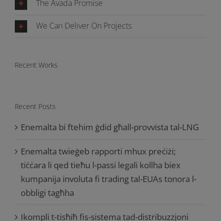
The Avada Promise
We Can Deliver On Projects
Recent Works
Recent Posts
Enemalta bi ftehim ġdid għall-provvista tal-LNG
Enemalta twieġeb rapporti mhux preċiżi;
tiċċara li qed tieħu l-passi legali kollha biex
kumpanija involuta fi trading tal-EUAs tonora l-
obbligi tagħha
Ikompli t-tisħiħ fis-sistema tad-distribuzzjoni