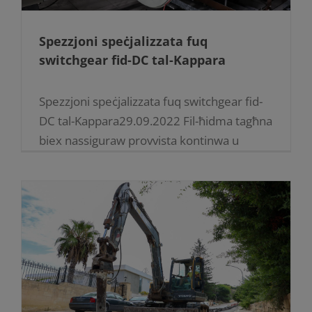
Spezzjoni speċjalizzata fuq
switchgear fid-DC tal-Kappara
Spezzjoni speċjalizzata fuq switchgear fid-
DC tal-Kappara29.09.2022 Fil-ħidma tagħna
biex nassiguraw provvista kontinwa u
stabbli tal-elettriku, x-xogħlijiet ta’
manutenzjoni jibqgħu għaddejjin sebat
ijiem fil-ġimgħa s-sena kollha. ​​​​​​​Inġiniera
tagħna flimkien ma esperti ta’ [...]