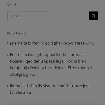
Search
Search
for:
Recent Posts
Enemalta bi ftehim ġdid għall-provvista tal-LNG
Enemalta twieġeb rapporti mhux preċiżi;
tiċċara li qed tieħu l-passi legali kollha biex
kumpanija involuta fi trading tal-EUAs tonora l-
obbligi tagħha
Ikompli t-tisħiħ fis-sistema tad-distribuzzjoni
tal-elettriku