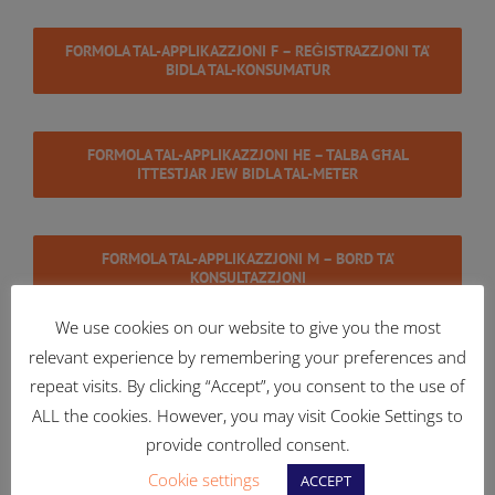
FORMOLA TAL-APPLIKAZZJONI F – REĠISTRAZZJONI TA’
BIDLA TAL-KONSUMATUR
FORMOLA TAL-APPLIKAZZJONI HE – TALBA GĦAL
ITTESTJAR JEW BIDLA TAL-METER
FORMOLA TAL-APPLIKAZZJONI M – BORD TA’
KONSULTAZZJONI
We use cookies on our website to give you the most
relevant experience by remembering your preferences and
FORMOLA TAL-APPLIKAZZJONI P – AWTORIZZAZZJONI
GĦAL ĦLAS DIRETT
repeat visits. By clicking “Accept”, you consent to the use of
ALL the cookies. However, you may visit Cookie Settings to
provide controlled consent.
FORMOLA TAL-APPLIKAZZJONI PV – IKKONNETTJAR TA’
Cookie settings
ACCEPT
PV