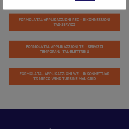
FORMOLA TAL-APPLIKAZZJONI REC – RIKONNESSJONI
TAS-SERVIZZ
FORMOLA TAL-APPLIKAZZJONI TE – SERVIZZI
TEMPORANJI TAL-ELETTRIKU
FORMOLA TAL-APPLIKAZZJONI WE – IKKONNETTJAR
TA’ MIRCO WIND TURBINE MAL-GRID