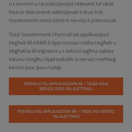
u t-termini u l-kundizzjonijiet relevanti kif ukoll
lista ta’ dokumenti addizzjonali li tkun trid
tissottometti meta titlob is-servizz li jinteressak.
Tista’ tissottometti l-formoli tal-applikazzjoni
tiegħek lill-ARMS li tipproċessa t-talba tiegħek u
tibgħatha lill-inġiniera u t-tekniċi tagħna sabiex
inkunu nistgħu nipprovdulek is-servizz meħtieġ
kemm jista’ jkun malajr.
FORMOLA TAL-APPLIKAZZJONI AE – TALBA GĦAL
SERVIZZ ĠDID TAL-ELETTRIKU
FORMOLA TAL-APPLIKAZZJONI BE – TIBDIL FIS-SERVIZZ
TAL-ELETTRIKU