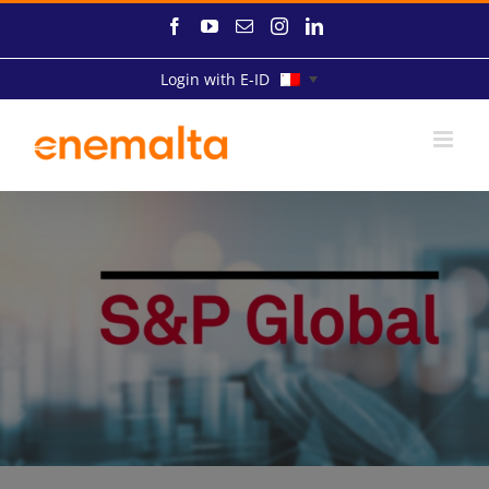
Skip
Facebook
YouTube
Email
Instagram
LinkedIn
to
content
Login with E-ID