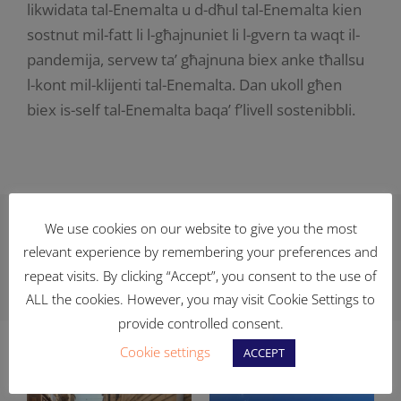
likwidata tal-Enemalta u d-dħul tal-Enemalta kien
sostnut mil-fatt li l-għajnuniet li l-gvern ta waqt il-
pandemija, servew ta’ għajnuna biex anke tħallsu
l-kont mil-klijenti tal-Enemalta. Dan ukoll għen
biex is-self tal-Enemalta baqa’ f’livell sostenibbli.
We use cookies on our website to give you the most
Facebook
X
Reddit
LinkedIn
WhatsApp
Telegram
Tumblr
Pinterest
Vk
relevant experience by remembering your preferences and
repeat visits. By clicking “Accept”, you consent to the use of
Xing
Email
ALL the cookies. However, you may visit Cookie Settings to
provide controlled consent.
Cookie settings
ACCEPT
Related Posts