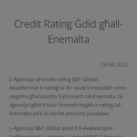
Credit Rating Ġdid għall-
Enemalta
26.04.2022
L-Aġenzija tal-credit rating S&P Global
ikkonfermat ir-rating ta’ B+ waqt li rrevediet minn
negattiv għal pożittiv il-prospetti tal-Enemalta, bl-
aġenzija tgħid li tista’ tkompli ttejjeb ir-rating tal-
Enemalta jekk ix-xejriet preżenti jissoktaw.
L-Aġenzija S&P Global qalet li fl-evalwazzjoni
tagħha qieset l-impenn tal-gvern Malti li biex ma