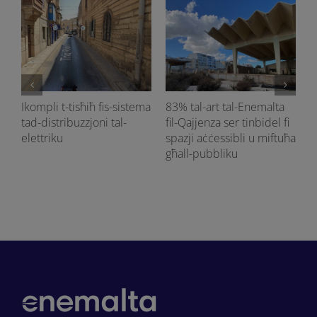
Ikompli t-tisħiħ fis-sistema
83% tal-art tal-Enemalta
tad-distribuzzjoni tal-
fil-Qajjenza ser tinbidel fi
si
elettriku
spazji aċċessibli u miftuħa
għall-pubbliku
-