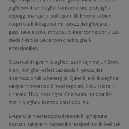
jogħlewx it-tariffi għal konsumaturi, qed jagħti l-
appoġġ finanzjarju suffiċjenti lill-Enemalta biex
tkopri t-telf ikkaġunat mill-prezzijiet għolja tal-
gass, tal-elettriku mpurtat bl-interconnector u taż-
żieda fl-ispiża tal-carbon credits għall-
emissjonijiet.
Osservat li l-gvern wiegħed, sa mitejn miljun Ewro
biex jilqa’ għall-effett taż-żieda fil-prezzijiet
internazzjonali tal-enerġija. Qalet li jekk il-wegħda
tal-gvern titwettaq b’mod regolari, tikkunsidra li
tirrevedi l’fuq ir-rating tal-Enemalta. Innotat li l-
gvern qiegħed iwettaq dan l-obbligu.
L-Aġenzija nternazzjonali nnotat li l-għajnuna
kostanti tal-gvern naqset il-pressjoni fuq il-livell tal-