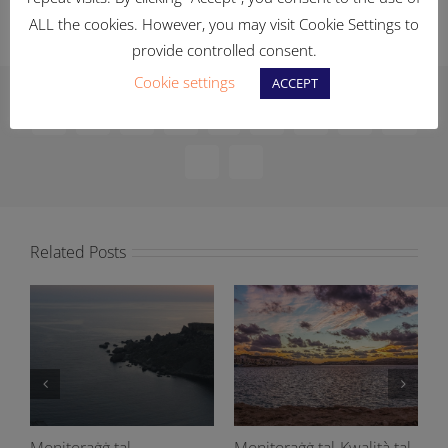
ALL the cookies. However, you may visit Cookie Settings to
provide controlled consent.
Cookie settings
ACCEPT
Facebook
X
Reddit
LinkedIn
WhatsApp
Telegram
Tumblr
Pinterest
Vk
Xing
Email
Related Posts
Monitoraġġ tal-
Monitoraġġ tal-Kwalità tal-