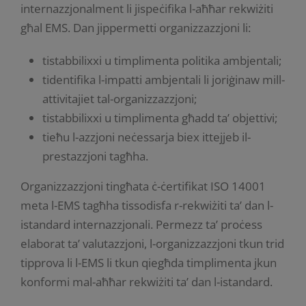
internazzjonalment li jispeċifika l-aħħar rekwiżiti
għal EMS. Dan jippermetti organizzazzjoni li:
tistabbilixxi u timplimenta politika ambjentali;
tidentifika l-impatti ambjentali li joriġinaw mill-
attivitajiet tal-organizzazzjoni;
tistabbilixxi u timplimenta għadd ta’ objettivi;
tieħu l-azzjoni neċessarja biex ittejjeb il-
prestazzjoni tagħha.
Organizzazzjoni tingħata ċ-ċertifikat ISO 14001
meta l-EMS tagħha tissodisfa r-rekwiżiti ta’ dan l-
istandard internazzjonali. Permezz ta’ proċess
elaborat ta’ valutazzjoni, l-organizzazzjoni tkun trid
tipprova li l-EMS li tkun qiegħda timplimenta jkun
konformi mal-aħħar rekwiżiti ta’ dan l-istandard.