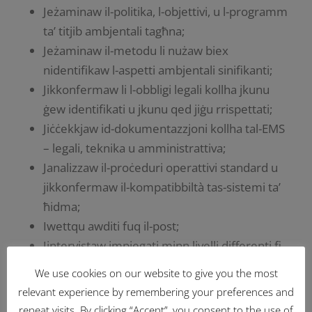
Jeżaminaw il-politika, l-objettivi, u l-programm
ta’ titjib ambjentali tagħna;
Jeżaminaw il-metodu li nużaw biex
nidentifikaw l-aspetti ambjentali sinifikanti;
Jikkonfermaw li l-obbligi legali kollha jkunu
ġew identifikati u jkunu qed jiġu rrispettati;
Jiċċekkjaw id-dokumentazzjoni kollha tal-EMS
– legali, teknika u amministrattiva;
Janalizzaw il-proċeduri operattivi standard u
jikkonfermaw il-kompatibbiltà tas-sistemi ta’
ħidma;
Iwettqu awditi fuq il-post;
Jintervistaw impjegati minn livelli differenti fi
ħdan il-ġerarkija tal-organizzazzjoni.
We use cookies on our website to give you the most
relevant experience by remembering your preferences and
NIŻŻEL IĊ-ĊERTIFIKAT ISO 14001:2015 TAGĦNA
repeat visits. By clicking “Accept”, you consent to the use of