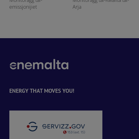
emissjonijiet
Arja
ENERGY THAT MOVES YOU!