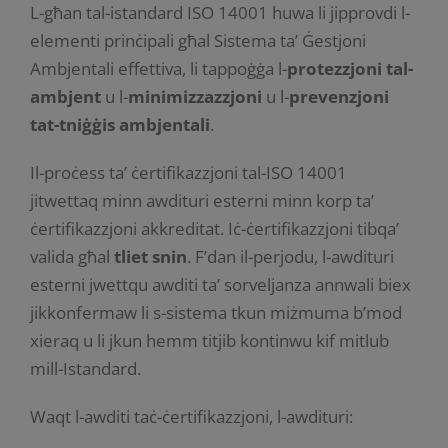
L-għan tal-istandard ISO 14001 huwa li jipprovdi l-
elementi prinċipali għal Sistema ta’ Ġestjoni
Ambjentali effettiva, li tappoġġa l-
protezzjoni tal-
ambjent
u l-
minimizzazzjoni
u l-
prevenzjoni
tat-tniġġis ambjentali
.
Il-proċess ta’ ċertifikazzjoni tal-ISO 14001
jitwettaq minn awdituri esterni minn korp ta’
ċertifikazzjoni akkreditat. Iċ-ċertifikazzjoni tibqa’
valida għal
tliet snin
. F’dan il-perjodu, l-awdituri
esterni jwettqu awditi ta’ sorveljanza annwali biex
jikkonfermaw li s-sistema tkun miżmuma b’mod
xieraq u li jkun hemm titjib kontinwu kif mitlub
mill-Istandard.
Waqt l-awditi taċ-ċertifikazzjoni, l-awdituri: