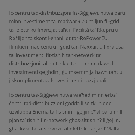
Iċ-ċentru tad-distribuzzjoni fis-Siġġiewi, huwa parti
minn investiment ta’ madwar €70 miljun fil-grid
tal-elettriku finanzjat taħt il-Faċilità ta’ Rkupru u
Reżiljenza skont l-għanijiet tar-RePowerEU,
flimkien maċ-ċentru l-ġdid tan-Naxxar, u fixra usa’
ta’ investimenti fit-tisħiħ tan-netwerk ta’
distribuzzjoni tal-elettriku. Uħud minn dawn l-
investimenti qegħdin jiġu msemmija hawn taħt u
jikkumplimentaw l-investimenti nazzjonali.
Iċ-ċentru tas-Siġġiewi huwa wieħed minn erba’
ċentri tad-distribuzzjoni ġodda li se tkun qed
tiżviluppa Enemalta fis-snin li ġejjin bħal parti mill-
pjan ta’ tisħiħ fin-netwerk għas-sitt snin? li ġejjin,
għal kwalità ta’ servizzi tal-elettriku aħjar f’Malta u