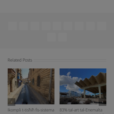
Facebook
X
Reddit
LinkedIn
WhatsApp
Telegram
Tumblr
Pinterest
Vk
Xing
Email
Related Posts
Ikompli t-tisħiħ fis-sistema
83% tal-art tal-Enemalta