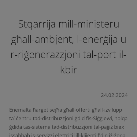
Stqarrija mill-ministeru
għall-ambjent, l-enerġija u
r-riġenerazzjoni tal-port il-
kbir
24.02.2024
Enemalta ħarġet sejħa għall-offerti għall-iżvilupp
ta’ ċentru tad-distribuzzjoni ġdid fis-Siġġiewi, ħolqa
ġdida tas-sistema tad-distribuzzjoni tal-pajjiż biex
issaħħaħ is-servizzi elettriċi lill-klijenti f’din iż-żona.