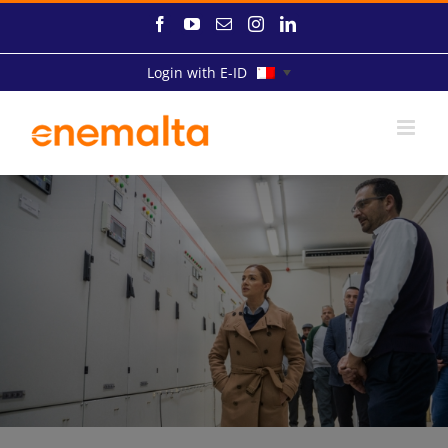
Skip
Facebook
YouTube
Email
Instagram
LinkedIn
to
content
Login with E-ID