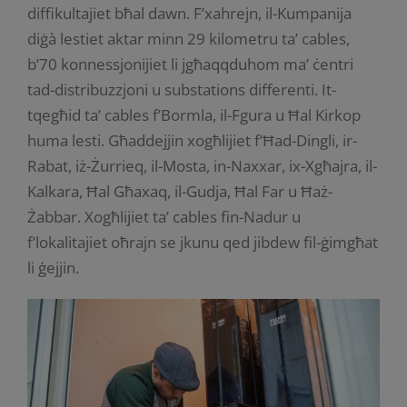
diffikultajiet bħal dawn. F’xahrejn, il-Kumpanija
diġà lestiet aktar minn 29 kilometru ta’ cables,
b’70 konnessjonijiet li jgħaqqduhom ma’ ċentri
tad-distribuzzjoni u substations differenti. It-
tqegħid ta’ cables f’Bormla, il-Fgura u Ħal Kirkop
huma lesti. Għaddejjin xogħlijiet f’Ħad-Dingli, ir-
Rabat, iż-Żurrieq, il-Mosta, in-Naxxar, ix-Xgħajra, il-
Kalkara, Ħal Għaxaq, il-Gudja, Ħal Far u Ħaż-
Żabbar. Xogħlijiet ta’ cables fin-Nadur u
f’lokalitajiet oħrajn se jkunu qed jibdew fil-ġimgħat
li ģejjin.