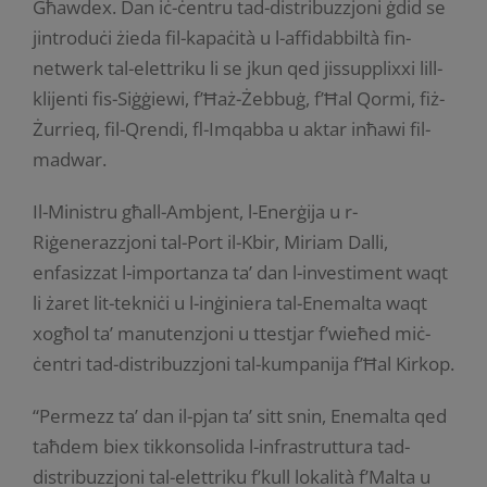
Għawdex. Dan iċ-ċentru tad-distribuzzjoni ġdid se
jintroduċi żieda fil-kapaċità u l-affidabbiltà fin-
netwerk tal-elettriku li se jkun qed jissupplixxi lill-
klijenti fis-Siġġiewi, f’Ħaż-Żebbuġ, f’Ħal Qormi, fiż-
Żurrieq, fil-Qrendi, fl-Imqabba u aktar inħawi fil-
madwar.
Il-Ministru għall-Ambjent, l-Enerġija u r-
Riġenerazzjoni tal-Port il-Kbir, Miriam Dalli,
enfasizzat l-importanza ta’ dan l-investiment waqt
li żaret lit-tekniċi u l-inġiniera tal-Enemalta waqt
xogħol ta’ manutenzjoni u ttestjar f’wieħed miċ-
ċentri tad-distribuzzjoni tal-kumpanija f’Ħal Kirkop.
“Permezz ta’ dan il-pjan ta’ sitt snin, Enemalta qed
taħdem biex tikkonsolida l-infrastruttura tad-
distribuzzjoni tal-elettriku f’kull lokalità f’Malta u