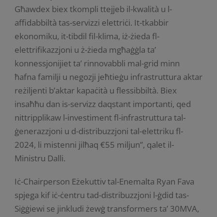
Għawdex biex tkompli ttejjeb il-kwalità u l-
affidabbiltà tas-servizzi elettriċi. It-tkabbir
ekonomiku, it-tibdil fil-klima, iż-żieda fl-
elettrifikazzjoni u ż-żieda mgħaġġla ta’
konnessjonijiet ta’ rinnovabbli mal-grid minn
ħafna familji u negozji jeħtieġu infrastruttura aktar
reżiljenti b’aktar kapaċità u flessibbiltà. Biex
insaħħu dan is-servizz daqstant importanti, qed
nittripplikaw l-investiment fl-infrastruttura tal-
ġenerazzjoni u d-distribuzzjoni tal-elettriku fl-
2024, li mistenni jilħaq €55 miljun”, qalet il-
Ministru Dalli.
Iċ-Chairperson Eżekuttiv tal-Enemalta Ryan Fava
spjega kif iċ-ċentru tad-distribuzzjoni l-ġdid tas-
Siġġiewi se jinkludi żewġ transformers ta’ 30MVA,