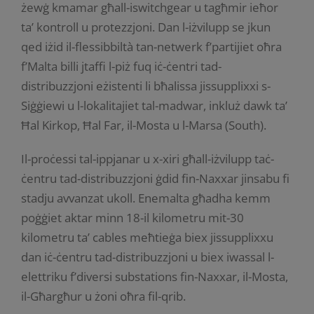
żewġ kmamar għall-iswitchgear u tagħmir ieħor
ta’ kontroll u protezzjoni. Dan l-iżvilupp se jkun
qed iżid il-flessibbiltà tan-netwerk f’partijiet oħra
f’Malta billi jtaffi l-piż fuq iċ-ċentri tad-
distribuzzjoni eżistenti li bħalissa jissupplixxi s-
Siġġiewi u l-lokalitajiet tal-madwar, inkluż dawk ta’
Ħal Kirkop, Ħal Far, il-Mosta u l-Marsa (South).
Il-proċessi tal-ippjanar u x-xiri għall-iżvilupp taċ-
ċentru tad-distribuzzjoni ġdid fin-Naxxar jinsabu fi
stadju avvanzat ukoll. Enemalta għadha kemm
poġġiet aktar minn 18-il kilometru mit-30
kilometru ta’ cables meħtieġa biex jissupplixxu
dan iċ-ċentru tad-distribuzzjoni u biex iwassal l-
elettriku f’diversi substations fin-Naxxar, il-Mosta,
il-Għargħur u żoni oħra fil-qrib.