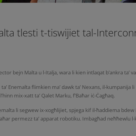
ta tlesti t-tiswijiet tal-Interco
ctor bejn Malta u l-Italja, wara li kien intlaqat b’ankra ta
ċi ta’ Enemalta flimkien ma’ dawk ta’ Nexans, il-kumpanija li
lil’hinn mix-xatt ta’ Qalet Marku, f’Baħar iċ-Ċagħaq.
emalta li segwew ix-xogħlijiet, spjega kif il-ħaddiema bdew it
baħar permezz ta’ apparat robotiku. Imbagħad neħħewlu l-ki