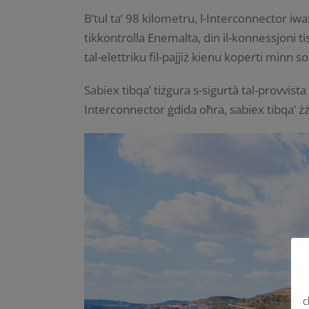
B’tul ta’ 98 kilometru, l-Interconnector iwass
tikkontrolla Enemalta, din il-konnessjoni ti
tal-elettriku fil-pajjiż kienu koperti minn s
Sabiex tibqa’ tiżgura s-sigurtà tal-provvist
Interconnector ġdida oħra, sabiex tibqa’ ż
c