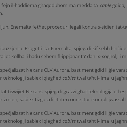
pur fejn il-ħaddiema għaqqduhom ma medda ta’
cable
ġdida,
n.
un. Enemalta fetħet proċeduri legali kontra s-sidien tat-t
ribuzzjoni u Proġetti ta’ Enemalta, spjega li kif seħħ l-inċ
-entitajiet kollha li ħadu sehem fl-ippjanar ta’ dan ix-xogħol,
ur speċjalizzat Nexans CLV Aurora, bastiment ġdid li ġie vara
r teknoloġiji sabiex iqiegħed
cables
twal taħt l-ilma u jagħ
 tat-tiswijiet Nexans, spjega li grazzi għat-teknoloġija u l-
asir żmien, sabiex tiżgura li l-Interconnector ikompli jwassal l
ur speċjalizzat Nexans CLV Aurora, bastiment ġdid li ġie vara
r teknoloġiji sabiex iqiegħed
cables
twal taħt l-ilma u jagħ