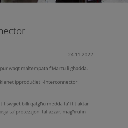
nnector
24.11.2022
’ vapur waqt maltempata f’Marzu li għadda.
 kienet ipproduċiet l-Interconnector,
-tiswijiet billi qatgħu medda ta’ ftit aktar
sja ta’ protezzjoni tal-azzar, magħrufin