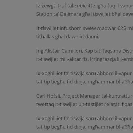
Iż-żewġt itruf tal-
cable
ittellgħu fuq il-va
Station ta’ Delimara għal tiswijiet bħal daw
It-tiswijiet infushom swew madwar €25 milj
titħallas għal dawn id-danni.
Inġ Alistair Camilleri, Kap tat-Taqsima Dist
it-tiswijiet mill-aktar fis. Irringrazzja lill
Ix-xogħlijiet ta’ tiswija saru abbord il-vap
tat-tip tiegħu fid-dinja, mgħammar bl-aħħa
Carl Hofsli, Project Manager tal-kuntrattur
twettaq it-tiswijiet u t-testijiet relatati f’q
Ix-xogħlijiet ta’ tiswija saru abbord il-vap
tat-tip tiegħu fid-dinja, mgħammar bl-aħħa