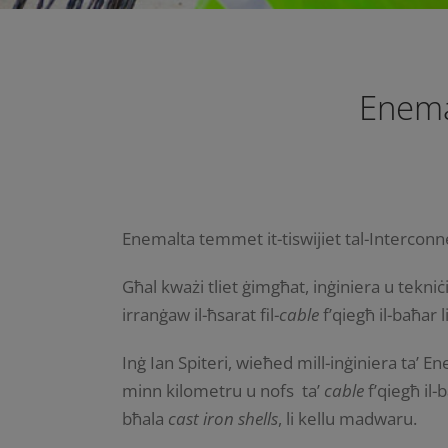
Enemal
Enemalta temmet it-tiswijiet tal-Interconne
Għal kważi tliet ġimgħat, inġiniera u tekni
irranġaw il-ħsarat fil-
cable
f’qiegħ il-baħar 
Inġ Ian Spiteri, wieħed mill-inġiniera ta’ En
minn kilometru u nofs ta’
cable
f’qiegħ il-
bħala
cast iron shells
, li kellu madwaru.