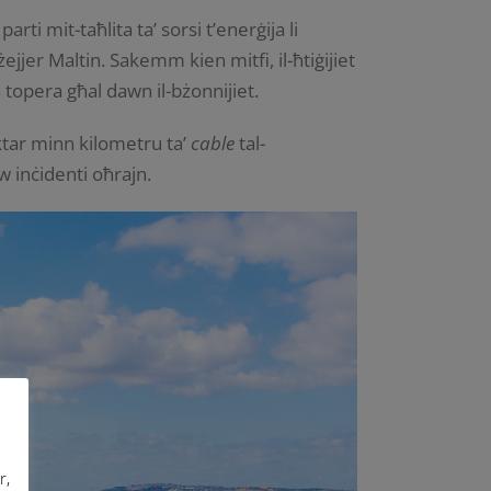
rti mit-taħlita ta’ sorsi t’enerġija li
ejjer Maltin. Sakemm kien mitfi, il-ħtiġijiet
ta topera għal dawn il-bżonnijiet.
aktar minn kilometru ta’
cable
tal-
w inċidenti oħrajn.
r,