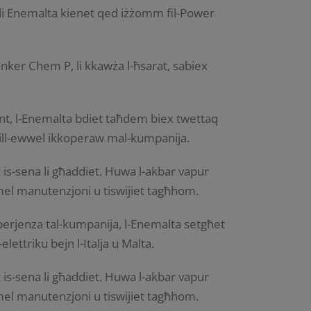
 li Enemalta kienet qed iżżomm fil-Power
anker Chem P, li kkawża l-ħsarat, sabiex
ident, l-Enemalta bdiet taħdem biex twettaq
 li mill-ewwel ikkoperaw mal-kumpanija.
t is-sena li għaddiet. Huwa l-akbar vapur
mel manutenzjoni u tiswijiet tagħhom.
esperjenza tal-kumpanija, l-Enemalta setgħet
-elettriku bejn l-Italja u Malta.
t is-sena li għaddiet. Huwa l-akbar vapur
mel manutenzjoni u tiswijiet tagħhom.