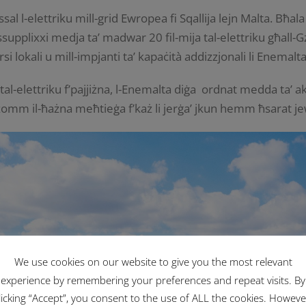
al l-elettriku mill-grid Ewropea fi Sqallija lejn Malta. Bħala pa
ssupplixxi medja ta’ madwar 20 fil-mija tal-elettriku għall-Gż
orsi lokali u mill-impjanti ta’ kapaċità addizzjonali li Enemal
a tal-elettriku f’pajjiżna, l-Enemalta diġa ordnat medda ta’ 
żomm il-ħażna meħtieġa f’każ li jerġa’ jkun hemm ħsarat je
We use cookies on our website to give you the most relevant
experience by remembering your preferences and repeat visits. By
licking “Accept”, you consent to the use of ALL the cookies. Howeve