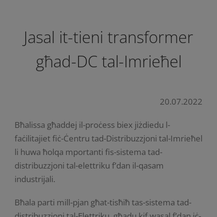
Jasal it-tieni transformer
għad-DC tal-Imrieħel
20.07.2022
Bħalissa għaddej il-proċess biex jiżdiedu l-
faċilitajiet fiċ-Ċentru tad-Distribuzzjoni tal-Imrieħel
li huwa ħolqa mportanti fis-sistema tad-
distribuzzjoni tal-elettriku f’dan il-qasam
industrijali.
Bħala parti mill-pjan għat-tisħiħ tas-sistema tad-
distribuzzjoni tal-Elettriku, għadu kif wasal f’dan iċ-