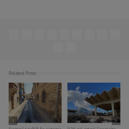
Facebook
X
Reddit
LinkedIn
WhatsApp
Telegram
Tumblr
Pinterest
Vk
Xing
Email
Related Posts