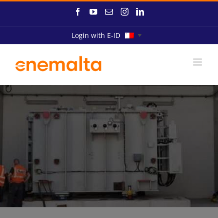
Skip
Facebook
YouTube
Email
Instagram
LinkedIn
to
content
Login with E-ID