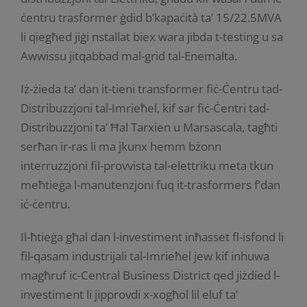
ċentru trasformer ġdid b’kapaċità ta’ 15/22.5MVA
li qiegħed jiġi nstallat biex wara jibda t-testing u sa
Awwissu jitqabbad mal-grid tal-Enemalta.
Iż-żieda ta’ dan it-tieni transformer fiċ-Ċentru tad-
Distribuzzjoni tal-Imrieħel, kif sar fiċ-Ċentri tad-
Distribuzzjoni ta’ Ħal Tarxien u Marsascala, tagħti
serħan ir-ras li ma jkunx hemm bżonn
interruzzjoni fil-provvista tal-elettriku meta tkun
meħtieġa l-manutenzjoni fuq it-trasformers f’dan
iċ-ċentru.
Il-ħtieġa għal dan l-investiment inħasset fl-isfond li
fil-qasam industrijali tal-Imrieħel jew kif inhuwa
magħruf ic-Central Business District qed jiżdied l-
investiment li jipprovdi x-xogħol lil eluf ta’