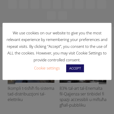
Facebook
X
Reddit
LinkedIn
WhatsApp
Telegram
Tumblr
Pinterest
Vk
Xing
Email
We use cookies on our website to give you the most
Related Posts
relevant experience by remembering your preferences and
repeat visits. By clicking “Accept”, you consent to the use of
ALL the cookies. However, you may visit Cookie Settings to
provide controlled consent.
Cookie settings
ACCEPT
Ikompli t-tisħiħ fis-sistema
83% tal-art tal-Enemalta
tad-distribuzzjoni tal-
fil-Qajjenza ser tinbidel fi
si
elettriku
spazji aċċessibli u miftuħa
għall-pubbliku