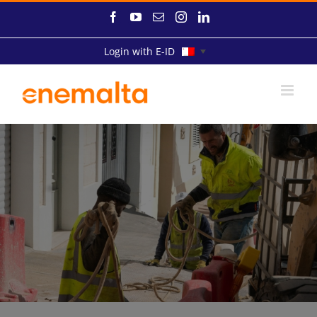
Skip
Facebook
YouTube
Email
Instagram
LinkedIn
to
content
Login with E-ID