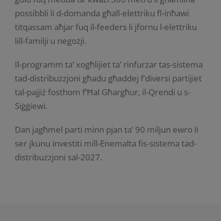
possibbli li d-domanda għall-elettriku fl-inħawi
titqassam aħjar fuq il-feeders li jfornu l-elettriku
lill-familji u negozji.
Il-programm ta’ xogħlijiet ta’ rinfurzar tas-sistema
tad-distribuzzjoni għadu għaddej f’diversi partijiet
tal-pajjiż fosthom f’Ħal Għargħur, il-Qrendi u s-
Siġġiewi.
Dan jagħmel parti minn pjan ta’ 90 miljun ewro li
ser jkunu investiti mill-Enemalta fis-sistema tad-
distribuzzjoni sal-2027.