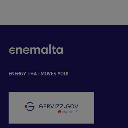
-
ENERGY THAT MOVES YOU!