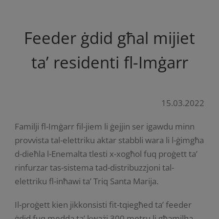
Feeder ġdid għal mijiet
ta’ residenti fl-Imġarr
15.03.2022
Familji fl-Imġarr fil-jiem li ġejjin ser igawdu minn
provvista tal-elettriku aktar stabbli wara li l-ġimgħa
d-dieħla l-Enemalta tlesti x-xogħol fuq proġett ta’
rinfurzar tas-sistema tad-distribuzzjoni tal-
elettriku fl-inħawi ta’ Triq Santa Marija.
Il-proġett kien jikkonsisti fit-tqiegħed ta’ feeder
ġdid fuq medda ta’ kważi 300 metru li għamilha